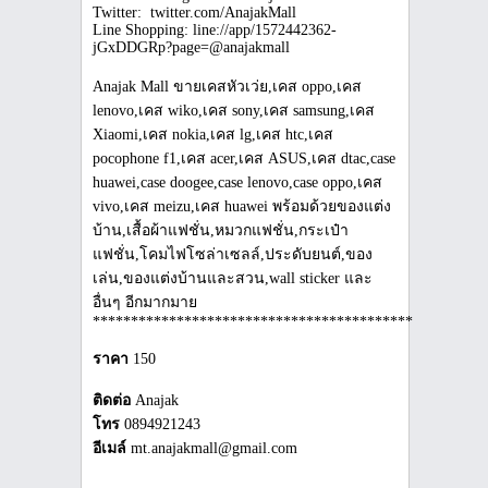
Twitter: twitter.com/AnajakMall
Line Shopping: line://app/1572442362-
jGxDDGRp?page=@anajakmall
Anajak Mall ขายเคสหัวเว่ย,เคส oppo,เคส
lenovo,เคส wiko,เคส sony,เคส samsung,เคส
Xiaomi,เคส nokia,เคส lg,เคส htc,เคส
pocophone f1,เคส acer,เคส ASUS,เคส dtac,case
huawei,case doogee,case lenovo,case oppo,เคส
vivo,เคส meizu,เคส huawei พร้อมด้วยของแต่ง
บ้าน,เสื้อผ้าแฟชั่น,หมวกแฟชั่น,กระเป๋า
แฟชั่น,โคมไฟโซล่าเซลล์,ประดับยนต์,ของ
เล่น,ของแต่งบ้านและสวน,wall sticker และ
อื่นๆ อีกมากมาย
***************************************************
ราคา
150
ติดต่อ
Anajak
โทร
0894921243
อีเมล์
mt.anajakmall@gmail.com