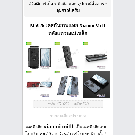
สวัสดีมาร์เก็ต
»
มือถือ และ อุปกรณ์สื่อสาร
»
อุปกรณ์เสริม
M5926 เคสกันกระแทก Xiaomi Mi11
หลังแหวนแม่เหล็ก
รหัส:451652
|
คลิก:720
รายละเอียดประกาศ
xiaomi mi11
เคสมือถือ
เป็นเคสมือถือแบบ
ไฮบริดเคส / Stand Case/ เคสโรบอท มีขาตั้ง /