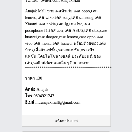
Twitter: twitter.com/AnajakMall
Anajak Mall ขายเคสหัวเว่ย,เคส oppo,เคส
lenovo,เคส wiko,เคส sony,เคส samsung,เคส
Xiaomi,เคส nokia,เคส lg,เคส htc,เคส
pocophone f1,เคส acer,เคส ASUS,เคส dtac,case
huawei,case doogee,case lenovo,case oppo,เคส
vivo,เคส meizu,เคส huawei พร้อมด้วยของแต่ง
บ้าน,เสื้อผ้าแฟชั่น,หมวกแฟชั่น,กระเป๋า
แฟชั่น,โคมไฟโซล่าเซลล์,ประดับยนต์,ของ
เล่น,wall sticker และอื่นๆ อีกมากมาย
***************************************************
ราคา
130
ติดต่อ
Anajak
โทร
0894921243
อีเมล์
mt.anajakmall@gmail.com
แจ้งลบประกาศ