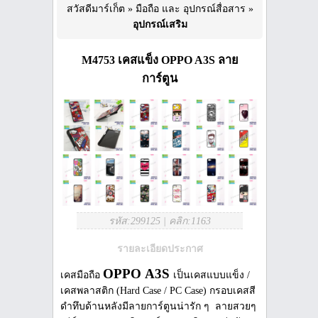
สวัสดีมาร์เก็ต
»
มือถือ และ อุปกรณ์สื่อสาร
»
อุปกรณ์เสริม
M4753 เคสแข็ง OPPO A3S ลาย
การ์ตูน
รหัส:299125
|
คลิก:1163
รายละเอียดประกาศ
OPPO
A3S
เคสมือถือ
เป็นเคสแบบแข็ง /
เคสพลาสติก (Hard Case / PC Case) กรอบเคสสี
ดำทึบด้านหลังมีลายการ์ตูนน่ารัก ๆ ลายสวยๆ