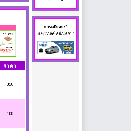
^_____^
หา
รถมือสอง
?
ลองรถดีดี คลิกเลย!!!
ราคา
350
100