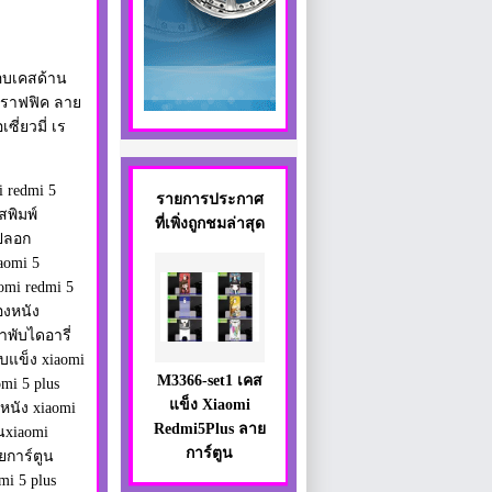
รอบเคสด้าน
ยกราฟฟิค ลาย
่ยวมี่ เร
รายการประกาศ
ที่เพิ่งถูกชมล่าสุด
M3366-set1 เคส
แข็ง Xiaomi
Redmi5Plus ลาย
การ์ตูน