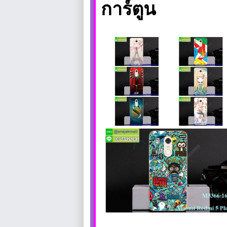
การ์ตูน