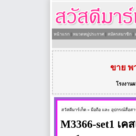
หน้าแรก
|
หมวดหมู่ประกาศ
|
สมัครสมาชิก
|
ขาย พา
โรงงานผ
สวัสดีมาร์เก็ต
»
มือถือ และ อุปกรณ์สื่อสา
M3366-set1 เคส