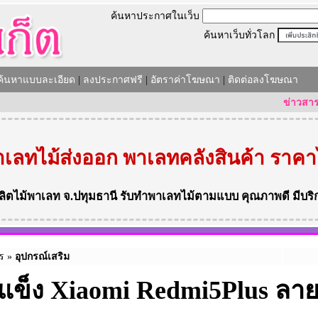
ค้นหาประกาศในเว็บ
ค้นหาเว็บทั่วโลก
ค้นหาแบบละเอียด
|
ลงประกาศฟรี
|
อัตราค่าโฆษณา
|
ติดต่อลงโฆษณา
ข่าวสารสวัสดี 
เลทไม้ส่งออก พาเลทคลังสินค้า ราคา
ลิตไม้พาเลท
จ.ปทุมธานี
รับทำพาเลทไม้ตามแบบ
คุณภาพดี มีบริ
ร
»
อุปกรณ์เสริม
แข็ง Xiaomi Redmi5Plus ลา