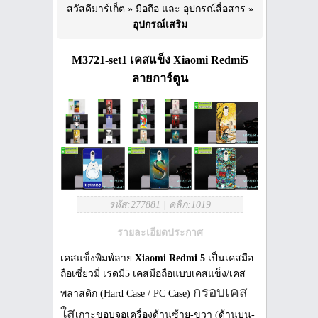
สวัสดีมาร์เก็ต
»
มือถือ และ อุปกรณ์สื่อสาร
»
อุปกรณ์เสริม
M3721-set1 เคสแข็ง Xiaomi Redmi5
ลายการ์ตูน
รหัส:277881
|
คลิก:1019
รายละเอียดประกาศ
เคสแข็งพิมพ์ลาย
Xiaomi Redmi 5
เป็นเคสมือ
ถือเซี่ยวมี่ เรดมี5 เคสมือถือแบบเคสแข็ง/เคส
กรอบเคส
พลาสติก (Hard Case / PC Case)
ใส
เกาะขอบจอเครื่องด้านซ้าย-ขวา (ด้านบน-