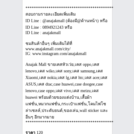
***************************************************
สอบถามรายละเอียดเพิ่มเติม
ID Line : @anajakmall (ต้องมี@ด้านหน้า) หรือ
ID Line : 0894921243 หรือ
ID Line : anajakmall
ชมสินค้าอื่นๆ เพิ่มเติมได้ที่
www.anajakmall.com/city/
IG: www.instagram.com/anajakmall
Anajak Mall ขายเคสหัวเว่ย,เคส oppo,เคส
lenovo,เคส wiko,เคส sony,เคส samsung,เคส
Xiaomi,เคส nokia,เคส lg,เคส htc,เคส acer,เคส
ASUS,เคส dtac,case huawei,case doogee,case
lenovo,case oppo,เคส vivo,เคส meizu,เคส
huawei พร้อมด้วยของแต่งบ้าน,เสื้อผ้า
แฟชั่น,หมวกแฟชั่น,กระเป๋าแฟชั่น,โคมไฟโซ
ล่าเซลล์,ประดับยนต์,ของเล่น,wall sticker และ
อื่นๆ อีกมากมาย
***************************************************
ราคา
120