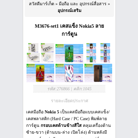
สวัสดีมาร์เก็ต
»
มือถือ และ อุปกรณ์สื่อสาร
»
อุปกรณ์เสริม
M3676-set1 เคสแข็ง Nokia5 ลาย
การ์ตูน
รหัส:276866
|
คลิก:1045
รายละเอียดประกาศ
เคสมือถือ
Nokia 5
เป็นเคสมือถือแบบเคสแข็ง/
เคสพลาสติก (Hard Case / PC Case) พิมพ์ลาย
การ์ตูน
กรอบเคสด้านข้างสีใส
คลุมเครื่องด้าน
ซ้าย-ขวา (ด้านบน-ล่าง เปิดโล่ง) ด้านหลังมี