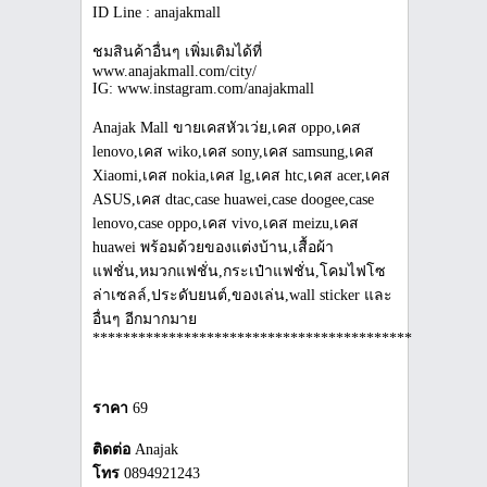
ID Line : anajakmall
ชมสินค้าอื่นๆ เพิ่มเติมได้ที่
www.anajakmall.com/city/
IG: www.instagram.com/anajakmall
Anajak Mall ขายเคสหัวเว่ย,เคส oppo,เคส
lenovo,เคส wiko,เคส sony,เคส samsung,เคส
Xiaomi,เคส nokia,เคส lg,เคส htc,เคส acer,เคส
ASUS,เคส dtac,case huawei,case doogee,case
lenovo,case oppo,เคส vivo,เคส meizu,เคส
huawei พร้อมด้วยของแต่งบ้าน,เสื้อผ้า
แฟชั่น,หมวกแฟชั่น,กระเป๋าแฟชั่น,โคมไฟโซ
ล่าเซลล์,ประดับยนต์,ของเล่น,wall sticker และ
อื่นๆ อีกมากมาย
***************************************************
ราคา
69
ติดต่อ
Anajak
โทร
0894921243