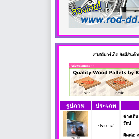
สวัสดีมาร์เก็ต ยังมีสิน
Advertisement
» »
รูปภาพ
ประเภท
ช่างเดิ
รักษ์
ประกาศ
ติดต่อ
: 
892187