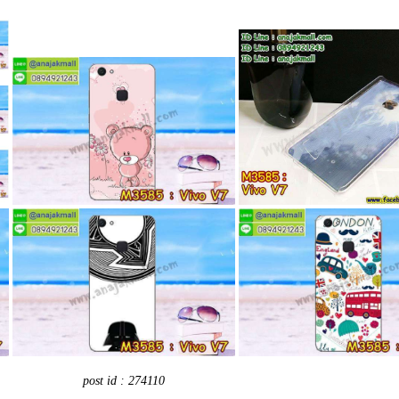
post id : 274110