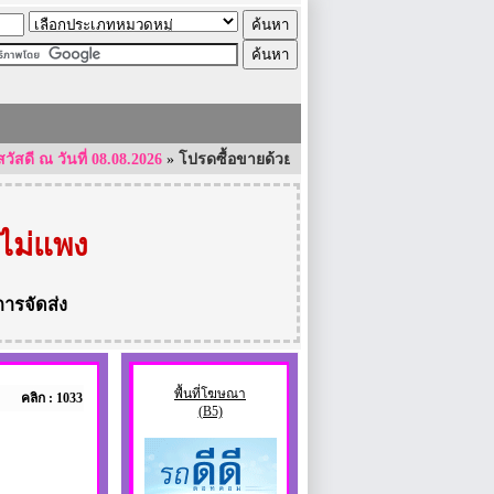
 วันที่ 08.08.2026
»
โปรดซื้อขายด้วยความระมัดระวัง และใช้ความรอบคอบเป็
ไม่แพง
การจัดส่ง
พื้นที่โฆษณา
คลิก : 1033
(B5)