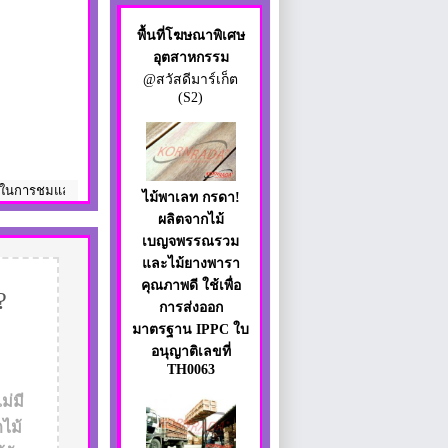
พื้นที่โฆษณาพิเศษ
อุตสาหกรรม
@สวัสดีมาร์เก็ต
(S2)
เลือกซื้อสินค้าบริการบางประเภท เช่น สินค้าทางด้านกายภาพสำหรับผู้ชายผู้หญิง
ไม้พาเลท กรดา!
ผลิตจากไม้
เบญจพรรณรวม
และไม้ยางพารา
คุณภาพดี ใช้เพื่อ
?
การส่งออก
มาตรฐาน IPPC ใบ
อนุญาติเลขที่
TH0063
ม่มี
ไม้