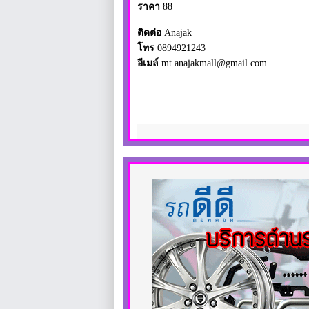
ราคา
88
ติดต่อ
Anajak
โทร
0894921243
อีเมล์
mt.anajakmall@gmail.com