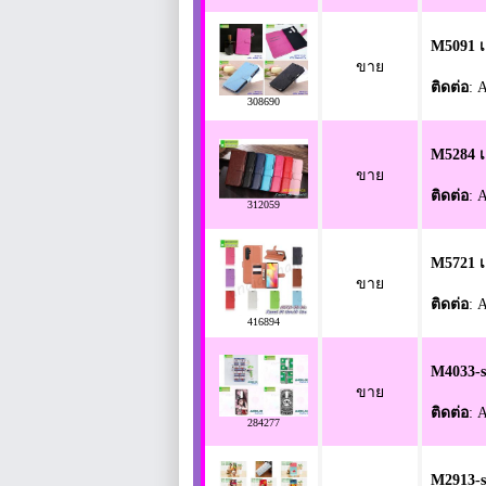
M5091 เ
ขาย
ติดต่อ
: 
308690
M5284 เ
ขาย
ติดต่อ
: 
312059
M5721 เ
ขาย
ติดต่อ
: 
416894
M4033-s
ขาย
ติดต่อ
: 
284277
M2913-s