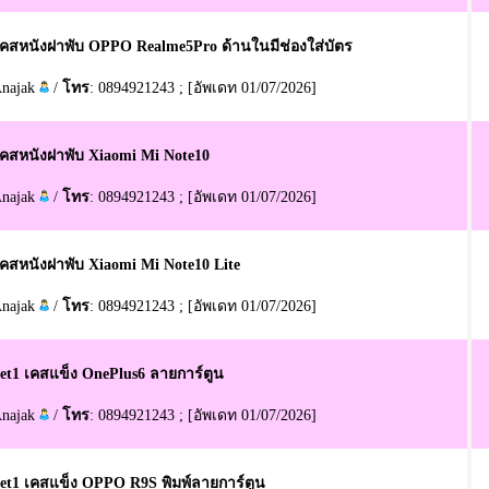
คสหนังฝาพับ OPPO Realme5Pro ด้านในมีช่องใส่บัตร
Anajak
/
โทร
: 0894921243 ; [อัพเดท 01/07/2026]
คสหนังฝาพับ Xiaomi Mi Note10
Anajak
/
โทร
: 0894921243 ; [อัพเดท 01/07/2026]
คสหนังฝาพับ Xiaomi Mi Note10 Lite
Anajak
/
โทร
: 0894921243 ; [อัพเดท 01/07/2026]
et1 เคสแข็ง OnePlus6 ลายการ์ตูน
Anajak
/
โทร
: 0894921243 ; [อัพเดท 01/07/2026]
et1 เคสแข็ง OPPO R9S พิมพ์ลายการ์ตูน